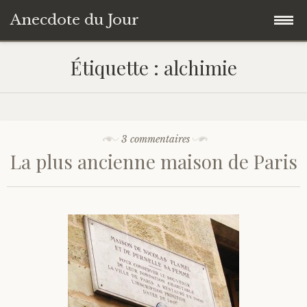
Anecdote du Jour
Accéder
Accueil
Étiquette :
alchimie
au
contenu
Une anecdote au hasard
principal
Livres de Culture Générale
3 commentaires
La plus ancienne maison de Paris
À propos