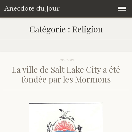
Anecdote du Jour
Accéder
Accueil
Catégorie :
Religion
au
contenu
Une anecdote au hasard
principal
Livres de Culture Générale
La ville de Salt Lake City a été
À propos
fondée par les Mormons