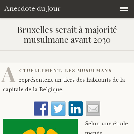
Anecdote du Jour
Accéder
Accueil
Bruxelles serait à majorité
au
musulmane avant 2030
contenu
Une anecdote au hasard
principal
Livres de Culture Générale
A
ctuellement, les musulmans
À propos
représentent un tiers des habitants de la
capitale de la Belgique.
Selon une étude
menée