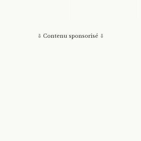
EST LE VISUEL
DES FEUX DE
D'UNE CAMPAGNE
SIGNALISATION
DE ...
SONT DIFF...
LE CIRQUE AMAR A
L'ARMÉNIE FUT LE
ÉTÉ FONDÉ PAR UN
PREMIER ÉTAT
DRESSEUR
OFFICIELLEMENT
⇩ Contenu sponsorisé ⇩
ALGÉRIE...
CHRÉT...