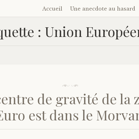
Accueil
Une anecdote au hasard
Accéder
au
quette :
Union Europée
contenu
principal
centre de gravité de la 
Euro est dans le Morva