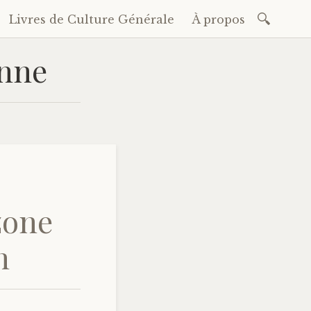
Recherc
Livres de Culture Générale
À propos
nne
zone
n