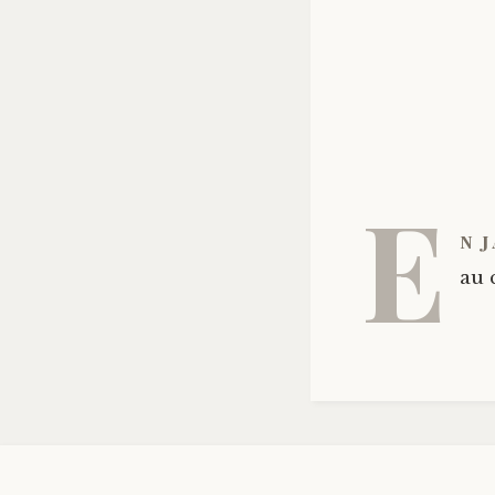
E
n 
au 