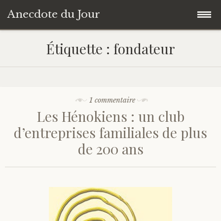
Anecdote du Jour
Accéder
Accueil
Étiquette :
fondateur
au
contenu
Une anecdote au hasard
principal
Livres de Culture Générale
1 commentaire
Les Hénokiens : un club
À propos
d’entreprises familiales de plus
de 200 ans