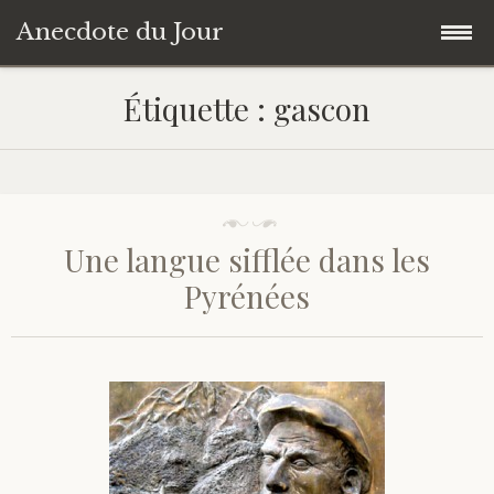
Anecdote du Jour
Accéder
Accueil
Étiquette :
gascon
au
contenu
Une anecdote au hasard
principal
Livres de Culture Générale
Une langue sifflée dans les
À propos
Pyrénées