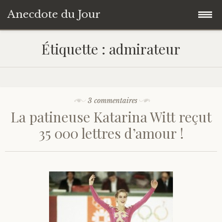
Anecdote du Jour
Accéder
Accueil
Étiquette :
admirateur
au
contenu
Une anecdote au hasard
principal
Livres de Culture Générale
3 commentaires
La patineuse Katarina Witt reçut
À propos
35 000 lettres d’amour !