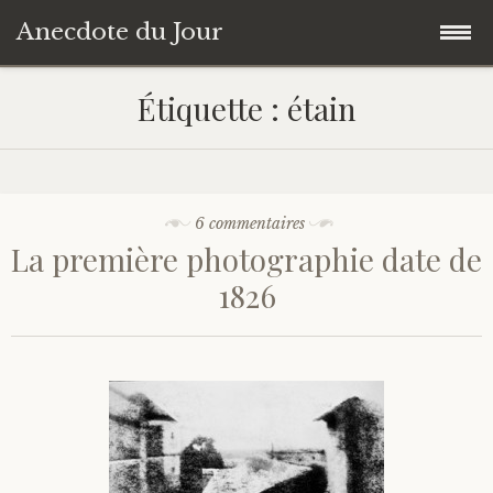
Anecdote du Jour
Accéder
Accueil
Étiquette :
étain
au
contenu
Une anecdote au hasard
principal
Livres de Culture Générale
6 commentaires
La première photographie date de
À propos
1826