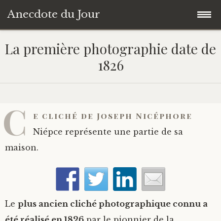
Anecdote du Jour
Accéder
Accueil
La première photographie date de
au
1826
contenu
Une anecdote au hasard
principal
Livres de Culture Générale
C
e cliché de Joseph Nicéphore
À propos
Niépce représente une partie de sa
maison.
Le
plus ancien cliché photographique connu a
été réalisé en 1826
par le pionnier de la