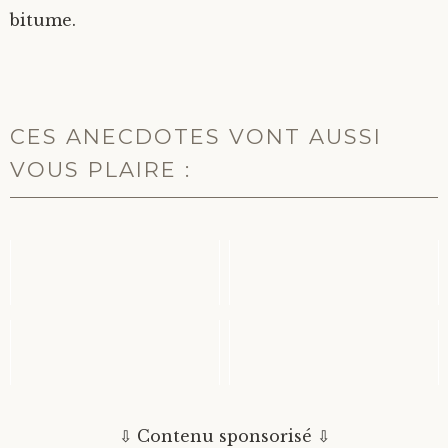
bitume.
CES ANECDOTES VONT AUSSI
VOUS PLAIRE :
VOUS NE SAUREZ
CLAUDE LITRE N'EST
JAMAIS À QUOI
PAS L'INVENTEUR
RESSEMBLE
DU LITRE
VRAIMENT VO...
LA TOUR EIFFEL
LE MANUSCRIT DE
BOUGE !
VOYNICH : UN LIVRE
ÉCRIT DANS UNE ...
⇩ Contenu sponsorisé ⇩