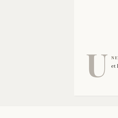
U
ne
et 