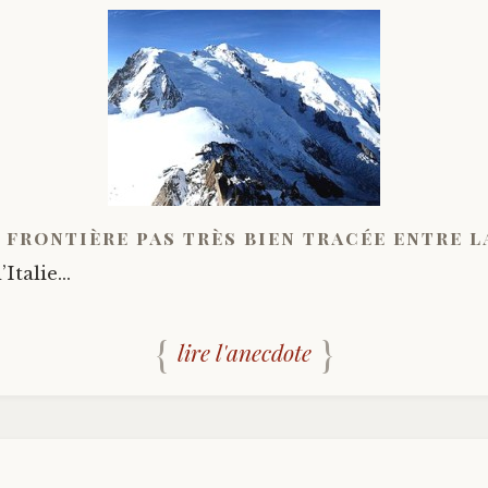
 frontière pas très bien tracée entre l
l’Italie…
lire l'anecdote