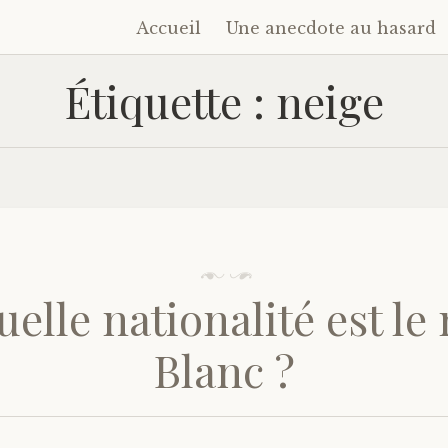
Accueil
Une anecdote au hasard
Accéder
au
Étiquette :
neige
contenu
principal
uelle nationalité est le
Blanc ?