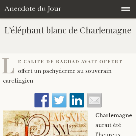
Anecdote du Jour
Accéder
Accueil
L’éléphant blanc de Charlemagne
au
contenu
Une anecdote au hasard
principal
L
Livres de Culture Générale
e calife de Bagdad avait offert
offert un pachyderme au souverain
À propos
carolingien.
Charlemagne
aurait été
l’heureux