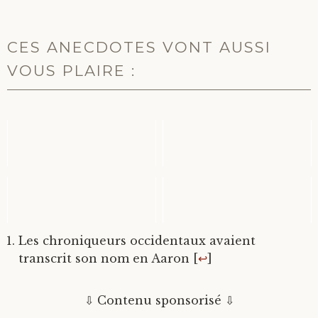
CES ANECDOTES VONT AUSSI
VOUS PLAIRE :
UN INDIEN HÉRITIER
EDITH PIAF AVAIT
DU TRÔNE DE
DES ORIGINES
FRANCE ?
MAROCAINES
TRISTAN DA CUNHA :
IL N'Y A PAS DE
Les chroniqueurs occidentaux avaient
L'ÎLE HABITÉE LA
GARE EN ARDÈCHE !
PLUS ISOLÉE AU...
transcrit son nom en Aaron [
↩
]
⇩ Contenu sponsorisé ⇩