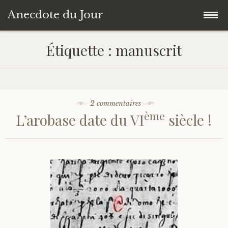
Anecdote du Jour
Accéder
Accueil
Étiquette :
manuscrit
au
contenu
Une anecdote au hasard
principal
Livres de Culture Générale
2 commentaires
ème
L’arobase date du VI
siècle !
À propos