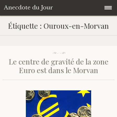
Anecdote du Jour
Accéder
Accueil
Étiquette :
Ouroux-en-Morvan
au
contenu
Une anecdote au hasard
principal
Livres de Culture Générale
Le centre de gravité de la zone
À propos
Euro est dans le Morvan