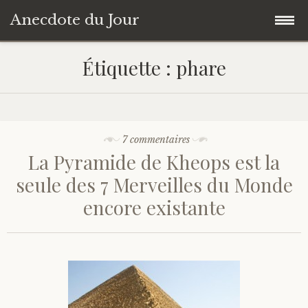
Anecdote du Jour
Accéder
Accueil
Étiquette :
phare
au
contenu
Une anecdote au hasard
principal
Livres de Culture Générale
7 commentaires
La Pyramide de Kheops est la
À propos
seule des 7 Merveilles du Monde
encore existante