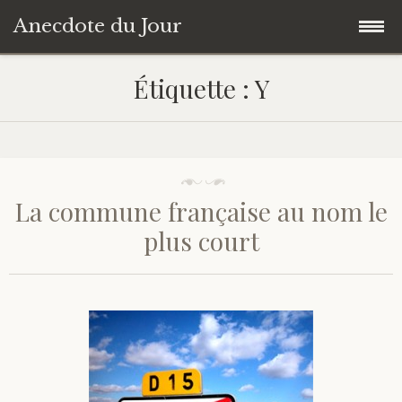
Anecdote du Jour
Accéder
Accueil
Étiquette :
Y
au
contenu
Une anecdote au hasard
principal
Livres de Culture Générale
La commune française au nom le
À propos
plus court