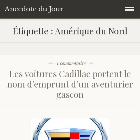
Anecdote du Jour
Accéder
Accueil
Étiquette :
Amérique du Nord
au
contenu
Une anecdote au hasard
principal
Livres de Culture Générale
1 commentaire
Les voitures Cadillac portent le
À propos
nom d’emprunt d’un aventurier
gascon