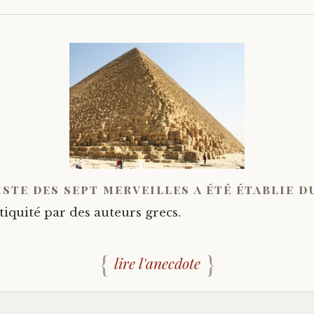
iste des sept merveilles a été établie 
tiquité par des auteurs grecs.
lire l'anecdote