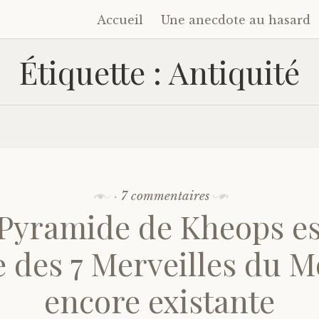
Accueil
Une anecdote au hasard
Accéder
au
Étiquette :
Antiquité
contenu
principal
·
7 commentaires
Pyramide de Kheops es
e des 7 Merveilles du 
encore existante