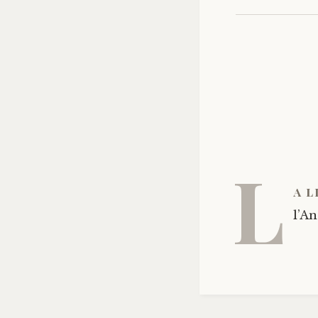
L
a l
l’An