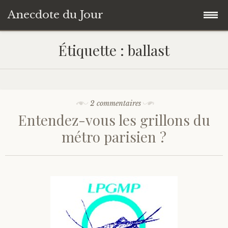
Anecdote du Jour
Accéder
Accueil
Étiquette :
ballast
au
contenu
Une anecdote au hasard
principal
Livres de Culture Générale
2 commentaires
Entendez-vous les grillons du
À propos
métro parisien ?