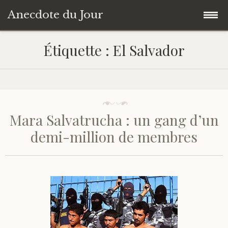
Anecdote du Jour
Accéder
Accueil
Étiquette :
El Salvador
au
contenu
Une anecdote au hasard
principal
Livres de Culture Générale
Mara Salvatrucha : un gang d’un
À propos
demi-million de membres