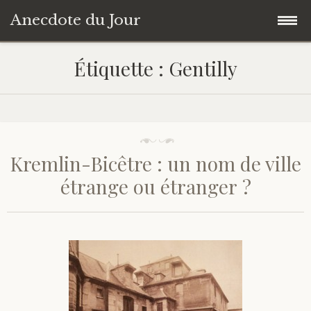
Anecdote du Jour
Accéder
Accueil
Étiquette :
Gentilly
au
contenu
Une anecdote au hasard
principal
Livres de Culture Générale
Kremlin-Bicêtre : un nom de ville
À propos
étrange ou étranger ?