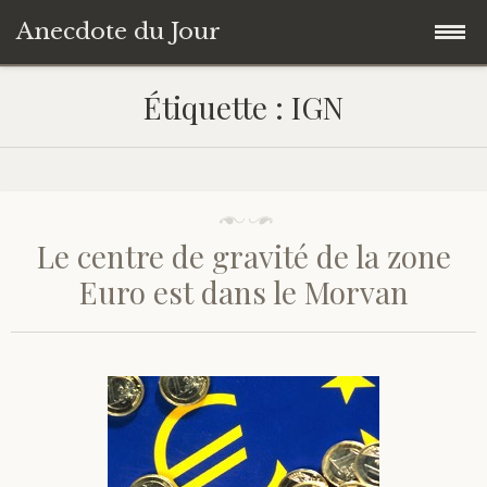
Anecdote du Jour
Accéder
Accueil
Étiquette :
IGN
au
contenu
Une anecdote au hasard
principal
Livres de Culture Générale
Le centre de gravité de la zone
À propos
Euro est dans le Morvan