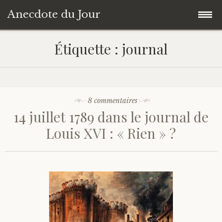
Anecdote du Jour
Accéder
Accueil
Étiquette :
journal
au
contenu
Une anecdote au hasard
principal
Livres de Culture Générale
8 commentaires
14 juillet 1789 dans le journal de
À propos
Louis XVI : « Rien » ?