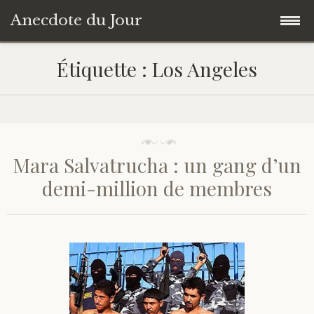
Anecdote du Jour
Accéder
Accueil
Étiquette :
Los Angeles
au
contenu
Une anecdote au hasard
principal
Livres de Culture Générale
Mara Salvatrucha : un gang d’un
À propos
demi-million de membres