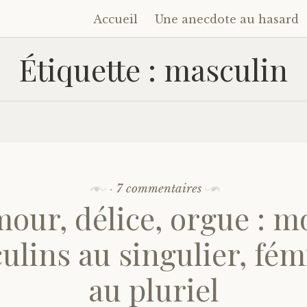
Accueil
Une anecdote au hasard
Accéder
au
Étiquette :
masculin
contenu
principal
·
7 commentaires
our, délice, orgue : m
ulins au singulier, fém
au pluriel