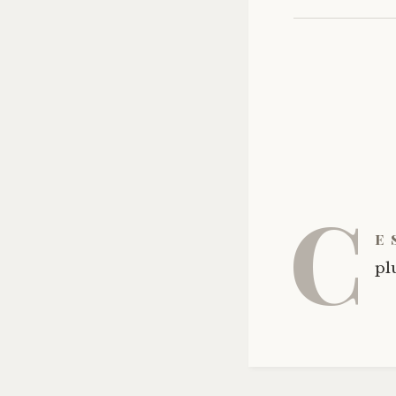
C
e 
pl