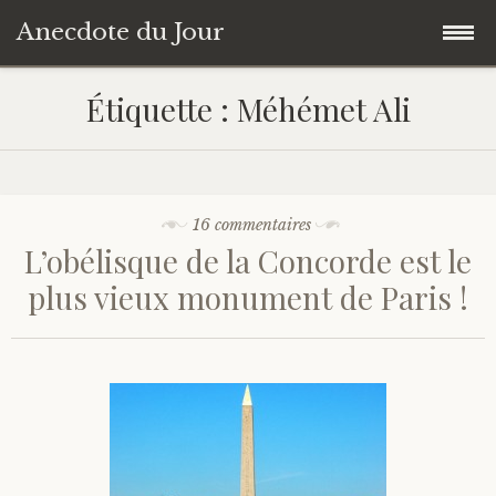
Anecdote du Jour
Accéder
Accueil
Étiquette :
Méhémet Ali
au
contenu
Une anecdote au hasard
principal
Livres de Culture Générale
16 commentaires
L’obélisque de la Concorde est le
À propos
plus vieux monument de Paris !