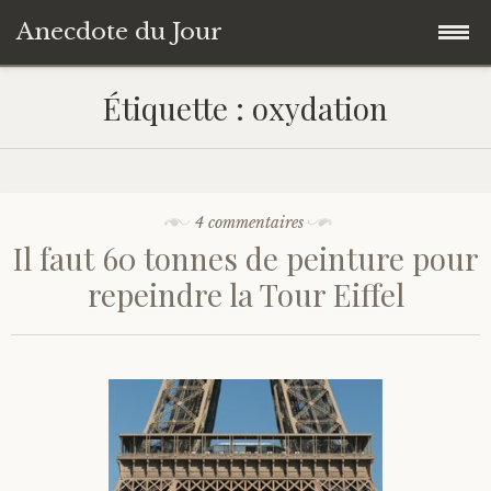
Anecdote du Jour
Accéder
Accueil
Étiquette :
oxydation
au
contenu
Une anecdote au hasard
principal
Livres de Culture Générale
4 commentaires
Il faut 60 tonnes de peinture pour
À propos
repeindre la Tour Eiffel