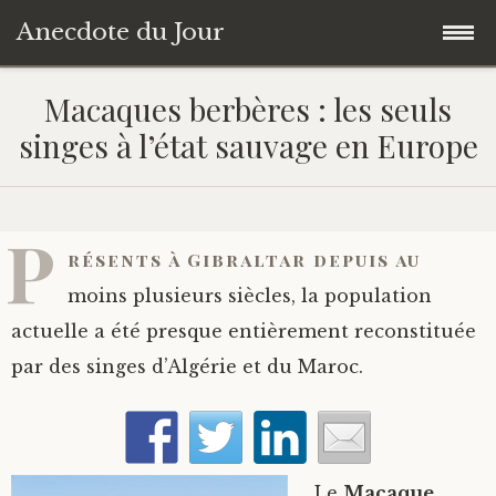
Anecdote du Jour
Accéder
Accueil
Macaques berbères : les seuls
au
singes à l’état sauvage en Europe
contenu
Une anecdote au hasard
principal
Livres de Culture Générale
P
résents à Gibraltar depuis au
À propos
moins plusieurs siècles, la population
actuelle a été presque entièrement reconstituée
par des singes d’Algérie et du Maroc.
Le
Macaque