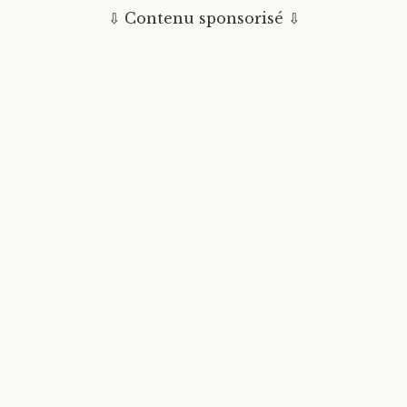
MAROCAINES
LA PLUS ISOLÉE...
⇩ Contenu sponsorisé ⇩