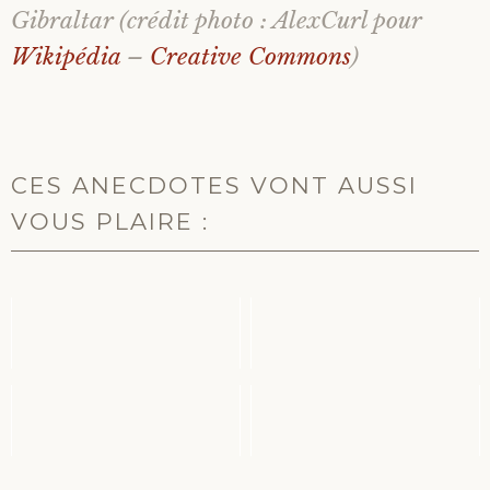
Gibraltar (crédit photo : AlexCurl pour
Wikipédia
–
Creative Commons
)
CES ANECDOTES VONT AUSSI
VOUS PLAIRE :
DES NOMS DE
LA PREMIÈRE
VILLES AVEC UN
PHOTOGRAPHIE
POINT
DATE DE 1826
D'EXCLAMATION !
EDITH PIAF AVAIT
LES SENTINELLES :
DES ORIGINES
VIDÉO DE LA TRIBU