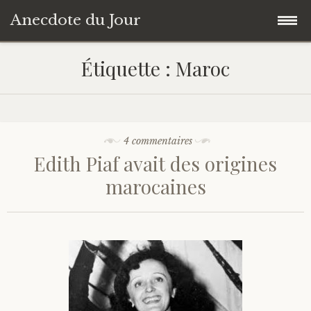
Anecdote du Jour
Accéder
Accueil
Étiquette :
Maroc
au
contenu
Une anecdote au hasard
principal
Livres de Culture Générale
4 commentaires
Edith Piaf avait des origines
À propos
marocaines