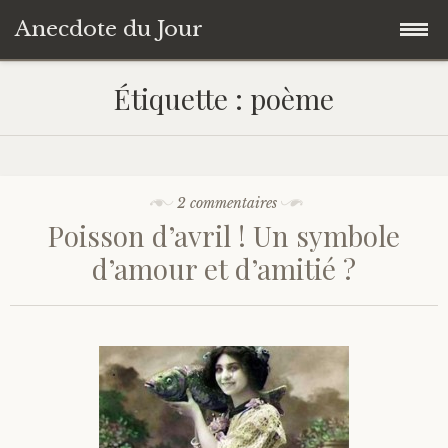
Anecdote du Jour
Accéder
Accueil
Étiquette :
poème
au
contenu
Une anecdote au hasard
principal
Livres de Culture Générale
2 commentaires
Poisson d’avril ! Un symbole
À propos
d’amour et d’amitié ?