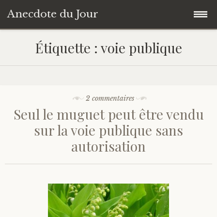
Anecdote du Jour
Accéder
Accueil
Étiquette :
voie publique
au
contenu
Une anecdote au hasard
principal
Livres de Culture Générale
2 commentaires
Seul le muguet peut être vendu
À propos
sur la voie publique sans
autorisation