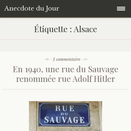
Anecdote du Jour
Accéder
Accueil
Étiquette :
Alsace
au
contenu
Une anecdote au hasard
principal
Livres de Culture Générale
1 commentaire
En 1940, une rue du Sauvage
À propos
renommée rue Adolf Hitler