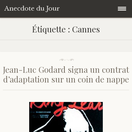
Anecdote du Jour
Accéder
Accueil
Étiquette :
Cannes
au
contenu
Une anecdote au hasard
principal
Livres de Culture Générale
Jean-Luc Godard signa un contrat
À propos
d’adaptation sur un coin de nappe