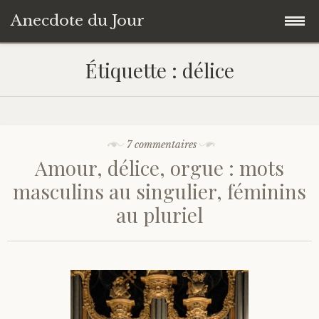
Anecdote du Jour
Accéder
Accueil
Étiquette :
délice
au
contenu
Une anecdote au hasard
principal
Livres de Culture Générale
7 commentaires
Amour, délice, orgue : mots
À propos
masculins au singulier, féminins
au pluriel