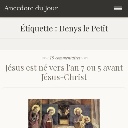
Anecdote du Jour
Accéder
Accueil
Étiquette :
Denys le Petit
au
contenu
Une anecdote au hasard
principal
Livres de Culture Générale
19 commentaires
Jésus est né vers l’an 7 ou 5 avant
À propos
Jésus-Christ