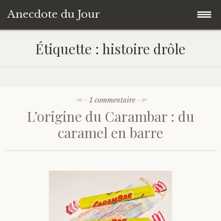
Anecdote du Jour
Accéder
Accueil
Étiquette :
histoire drôle
au
contenu
Une anecdote au hasard
principal
Livres de Culture Générale
1 commentaire
L’origine du Carambar : du
À propos
caramel en barre