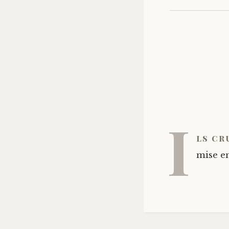
I
ls cr
mise en