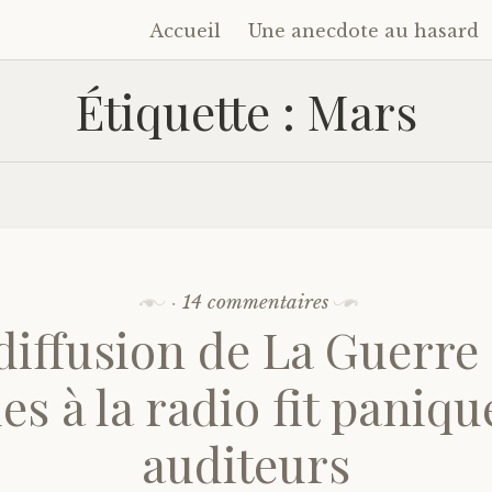
Accueil
Une anecdote au hasard
Accéder
au
Étiquette :
Mars
contenu
principal
·
14 commentaires
diffusion de La Guerre
s à la radio fit paniqu
auditeurs