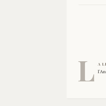
L
a l
l’An