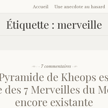
Accueil
Une anecdote au hasard
Accéder
au
Étiquette :
merveille
contenu
principal
·
7 commentaires
Pyramide de Kheops es
e des 7 Merveilles du 
encore existante