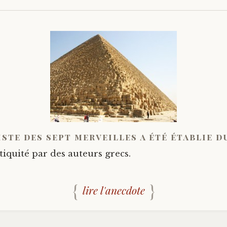
iste des sept merveilles a été établie 
tiquité par des auteurs grecs.
lire l'anecdote