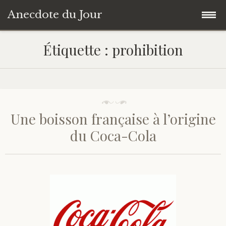
Anecdote du Jour
Accéder
Accueil
Étiquette :
prohibition
au
contenu
Une anecdote au hasard
principal
Livres de Culture Générale
Une boisson française à l’origine
À propos
du Coca-Cola