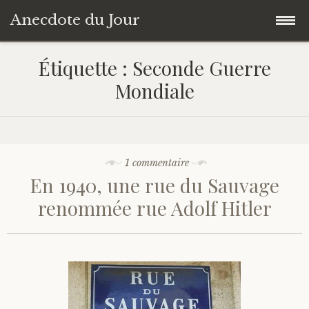
Anecdote du Jour
Accéder
Accueil
Étiquette :
Seconde Guerre
au
Mondiale
contenu
Une anecdote au hasard
principal
Livres de Culture Générale
1 commentaire
À propos
En 1940, une rue du Sauvage
renommée rue Adolf Hitler