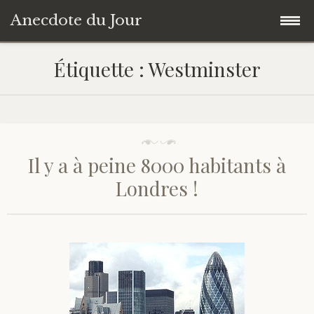
Anecdote du Jour
Accéder
Accueil
Étiquette :
Westminster
au
contenu
Une anecdote au hasard
principal
Livres de Culture Générale
Il y a à peine 8000 habitants à
À propos
Londres !