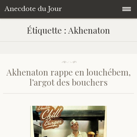
Anecdote du Jour
Accéder
Accueil
Étiquette :
Akhenaton
au
contenu
Une anecdote au hasard
principal
Livres de Culture Générale
Akhenaton rappe en louchébem,
À propos
l’argot des bouchers