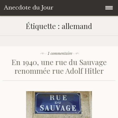
Anecdote du Jour
Accéder
Accueil
Étiquette :
allemand
au
contenu
Une anecdote au hasard
principal
Livres de Culture Générale
1 commentaire
En 1940, une rue du Sauvage
À propos
renommée rue Adolf Hitler