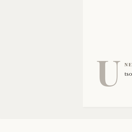
U
ne
tso