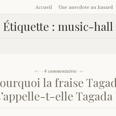
Accueil
Une anecdote au hasard
Accéder
au
Étiquette :
music-hall
contenu
principal
·
4 commentaires
ourquoi la fraise Taga
s’appelle-t-elle Tagada 