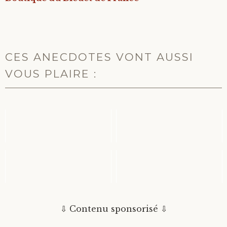
CES ANECDOTES VONT AUSSI
VOUS PLAIRE :
LES ORIGINES
LA FRANCE N'A PRIS
FRANÇAISES ET
SA FORME ACTUELLE
ITALIENNES DU
QU'EN 1947
DENIM ET ...
LA PYRAMIDE DE
L'ÉLÉPHANT BLANC
KHEOPS EST LA
DE CHARLEMAGNE
SEULE DES 7
⇩ Contenu sponsorisé ⇩
MERVEILLE...