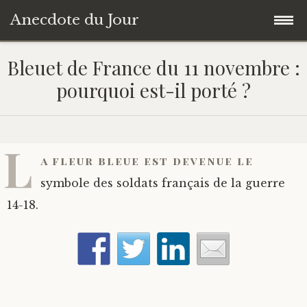
Anecdote du Jour
Accéder
Accueil
Bleuet de France du 11 novembre :
au
pourquoi est-il porté ?
contenu
Une anecdote au hasard
principal
Livres de Culture Générale
L
a fleur bleue est devenue le
À propos
symbole des soldats français de la guerre
14-18.