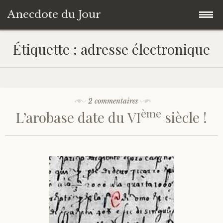
Anecdote du Jour
Accéder
Accueil
Étiquette :
adresse électronique
au
contenu
Une anecdote au hasard
principal
Livres de Culture Générale
2 commentaires
ème
L’arobase date du VI
siècle !
À propos