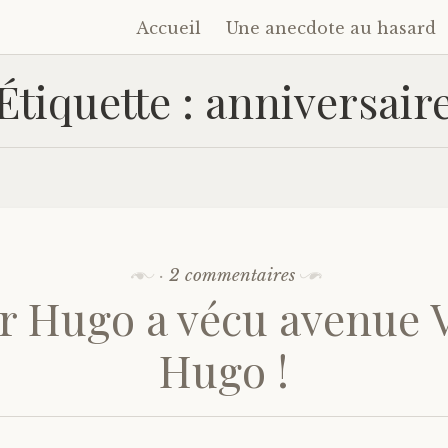
Accueil
Une anecdote au hasard
Accéder
au
Étiquette :
anniversair
contenu
principal
·
2 commentaires
r Hugo a vécu avenue 
Hugo !