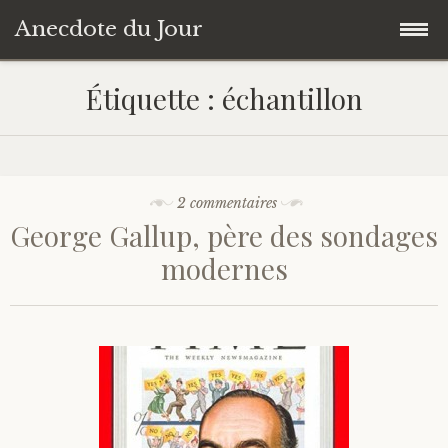
Anecdote du Jour
Accéder
Accueil
Étiquette :
échantillon
au
contenu
Une anecdote au hasard
principal
Livres de Culture Générale
2 commentaires
George Gallup, père des sondages
À propos
modernes