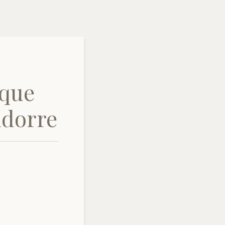
ique
ndorre