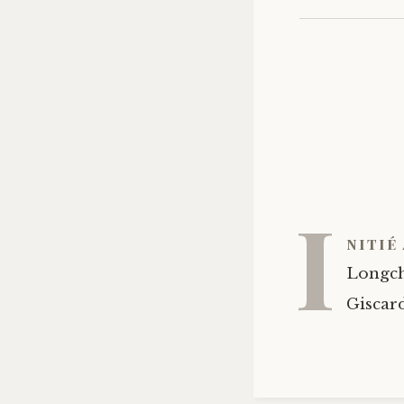
I
nitié 
Longcha
Giscard