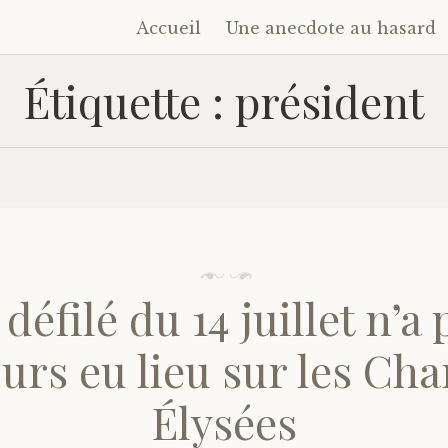
Accueil
Une anecdote au hasard
Accéder
au
Étiquette :
président
contenu
principal
 défilé du 14 juillet n’a 
ours eu lieu sur les Ch
Élysées